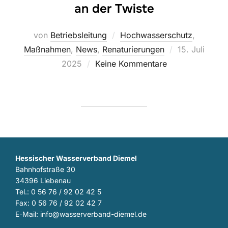
an der Twiste
von
Betriebsleitung
Hochwasserschutz
,
Veröffentlicht
Maßnahmen
,
News
,
Renaturierungen
15. Juli
am
2025
Keine Kommentare
Hessischer Wasserverband Diemel
Bahnhofstraße 30
34396 Liebenau
Tel.: 0 56 76 / 92 02 42 5
Fax: 0 56 76 / 92 02 42 7
E-Mail: info@wasserverband-diemel.de