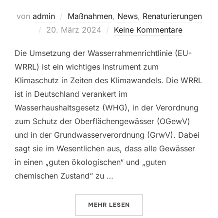
von
admin
Maßnahmen
,
News
,
Renaturierungen
Veröffentlicht
20. März 2024
Keine Kommentare
am
Die Umsetzung der Wasserrahmenrichtlinie (EU-
WRRL) ist ein wichtiges Instrument zum
Klimaschutz in Zeiten des Klimawandels. Die WRRL
ist in Deutschland verankert im
Wasserhaushaltsgesetz (WHG), in der Verordnung
zum Schutz der Oberflächengewässer (OGewV)
und in der Grundwasserverordnung (GrwV). Dabei
sagt sie im Wesentlichen aus, dass alle Gewässer
in einen „guten ökologischen“ und „guten
chemischen Zustand“ zu …
ÜBER „RENATURIERUNG DER WAT
MEHR
LESEN